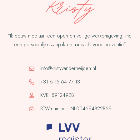
“Ik bouw mee aan een open en veilige werkomgeving, met
een persoonlijke aanpak en aandacht voor preventie”
info@kristyvanderheijden.nl
+31 6 15 64 77 13
KVK: 89124928
BTW-nummer: NL004694822B69